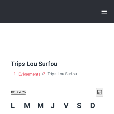
Trips Lou Surfou
Trips Lou Surfou
Évènements
N
N
8/10/2026
Mois
Sélectionnez
a
a
C
L
M
M
J
V
S
D
une
v
date.